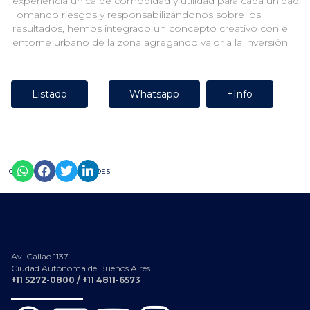
experiencia única de comodidad y utilidad para cada unidad.
Tomando riesgos y responsabilizándonos sobre los
resultados, hemos integrado un concepto creativo con el
entorne urbano de la zona agregando valor a la inversión.
Listado
Whatsapp
+Info
COMPARTILO EN TUS REDES
Av. Callao 1137
Ciudad Autónoma de Buenos Aires
+11 5272-0800 / +11 4811-6573