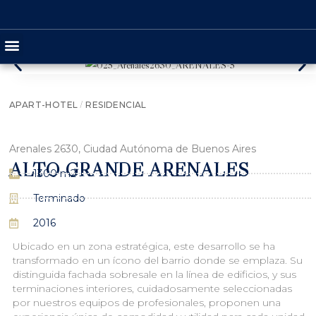
/
APART-HOTEL
RESIDENCIAL
Arenales 2630, Ciudad Autónoma de Buenos Aires
ALTO GRANDE ARENALES
1300 m2
Terminado
2016
Ubicado en un zona estratégica, este desarrollo se ha
transformado en un ícono del barrio donde se emplaza. Su
distinguida fachada sobresale en la línea de edificios, y sus
terminaciones interiores, cuidadosamente seleccionadas
por nuestros equipos de profesionales, proponen una