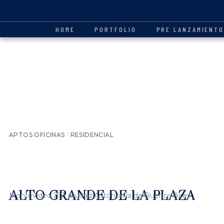
HOME
PORTFOLIO
PRE LANZAMIENT
/
APTOS OFICINAS
RESIDENCIAL
ALTO GRANDE DE LA PLAZA
Montevideo 217, Ciudad Autónoma de Buenos Aires