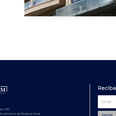
Recib
ao 1137
 Autónoma de Buenos Aires
ENVIAR