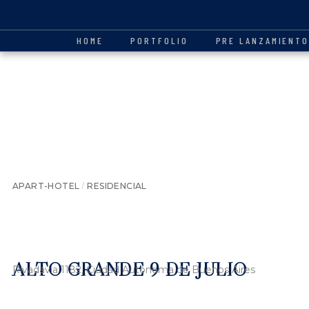
HOME
PORTFOLIO
PRE LANZAMIENT
/
APART-HOTEL
RESIDENCIAL
ALTO GRANDE 9 DE JULIO
Rivadavia 1182, Ciudad Autónoma de Buenos Aires