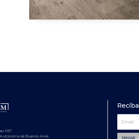
Recib
ao 1137
 Autónoma de Buenos Aires
ENVIAR