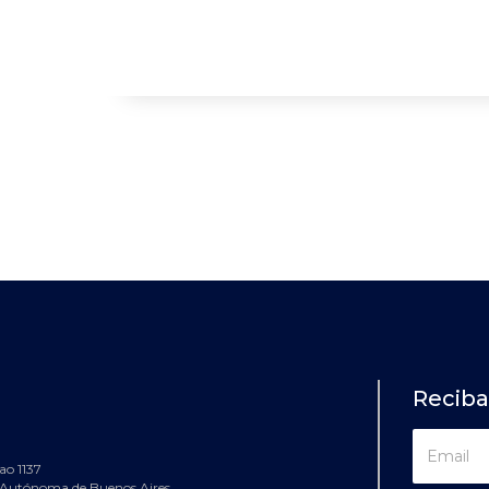
Recib
ao 1137
 Autónoma de Buenos Aires