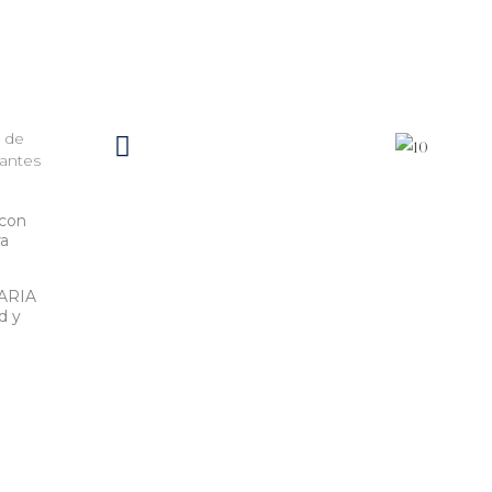
 de
iantes
 con
ra
NARIA
d y