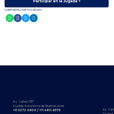
Participar en la Jugada >
COMPARTILO EN TUS REDES
Av. Callao 1137
Ciudad Autónoma de Buenos Aires
Av. Call
+11 5272-0800 / +11 4811-6573
Ciudad