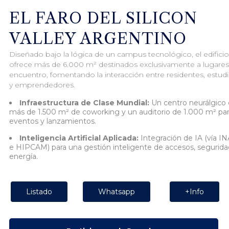
EL FARO DEL SILICON
VALLEY ARGENTINO
Diseñado bajo la lógica de un campus tecnológico, el edificio
ofrece más de 6.000 m² destinados exclusivamente a lugares
encuentro, fomentando la interacción entre residentes, estud
y emprendedores.
Infraestructura de Clase Mundial:
Un centro neurálgico
más de 1.500 m² de coworking y un auditorio de 1.000 m² pa
eventos y lanzamientos.
Inteligencia Artificial Aplicada:
Integración de IA (vía I
e HIPCAM) para una gestión inteligente de accesos, segurida
energía.
Listado
Whatsapp
+Info